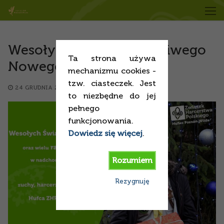
Przejdź
do
treści
Wesołych Świąt i szczęśliwego
Ta strona używa
Nowego Roku!
mechanizmu cookies -
tzw. ciasteczek. Jest
24 GRUDNIA 2016
SPRAWY BIEŻĄCE
to niezbędne do jej
pełnego
funkcjonowania.
Dowiedz się więcej
.
Rozumiem
Rezygnuję