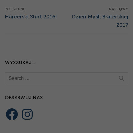
Nawigacja
POPRZEDNI
NASTĘPNY
wpisu
Poprzedni
Następny
Harcerski Start 2016!
Dzień Myśli Braterskiej
wpis:
wpis:
2017
WYSZUKAJ…
Szukaj:
OBSERWUJ NAS
Facebook
Instagram