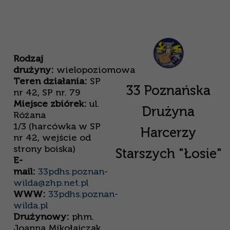
Rodzaj
drużyny:
wielopoziomowa
Teren działania:
SP
33 Poznańska
nr 42, SP nr. 79
Miejsce zbiórek:
ul.
Drużyna
Różana
1/3 (harcówka w SP
Harcerzy
nr 42, wejście od
strony boiska)
Starszych "Łosie"
E-
mail:
33pdhs.poznan-
wilda@zhp.net.pl
WWW:
33pdhs.poznan-
wilda.pl
Drużynowy:
phm.
Joanna Mikołajczak