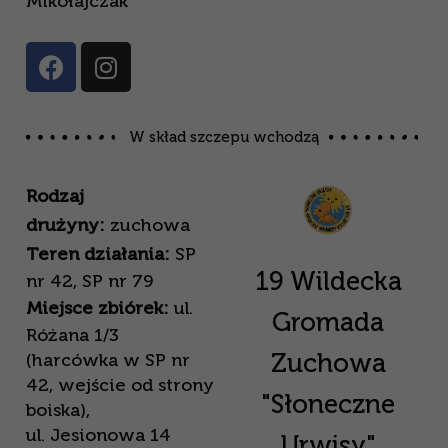
Mikołajczak
W skład szczepu wchodzą
Rodzaj
drużyny:
zuchowa
Teren działania:
SP
19 Wildecka
nr 42, SP nr 79
Miejsce zbiórek:
ul.
Gromada
Różana 1/3
Zuchowa
(harcówka w SP nr
42, wejście od strony
"Słoneczne
boiska),
ul. Jesionowa 14
Urwisy"