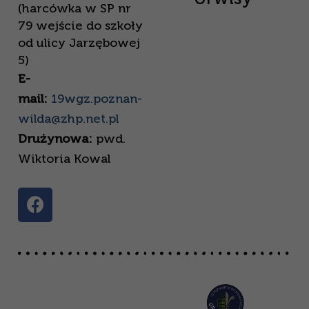
(harcówka w SP nr
79 wejście do szkoły
od ulicy Jarzębowej
5)
E-
mail:
19wgz.poznan-
wilda@zhp.net.pl
Drużynowa:
pwd.
Wiktoria Kowal