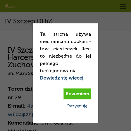
IV Szczep DHiZ
Ta strona używa
mechanizmu cookies -
IV Szczep Drużyn
tzw. ciasteczek. Jest
Harcerskich i
to niezbędne do jej
Zuchowych
pełnego
funkcjonowania.
im. Marii Skłodowskiej- Curie
Dowiedz się więcej
.
Teren działania:
SP nr 42, SP
Rozumiem
nr 79
E-mail:
4szdhiz.poznan-
Rezygnuję
wilda@zhp.net.pl
Komendant:
phm. Joanna