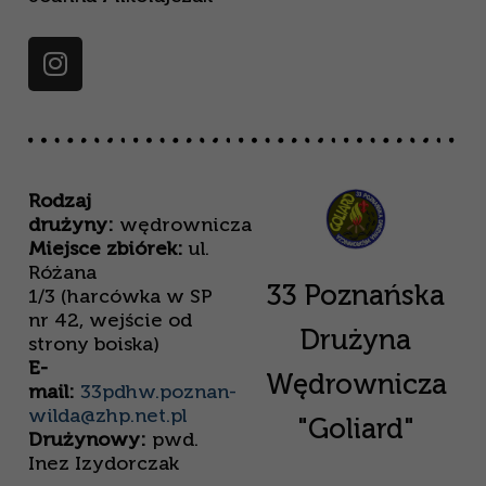
Rodzaj
drużyny:
wędrownicza
Miejsce zbiórek:
ul.
Różana
33 Poznańska
1/3 (harcówka w SP
nr 42, wejście od
Drużyna
strony boiska)
E-
Wędrownicza
mail:
33pdhw.poznan-
wilda@zhp.net.pl
"Goliard"
Drużynowy:
pwd.
Inez Izydorczak