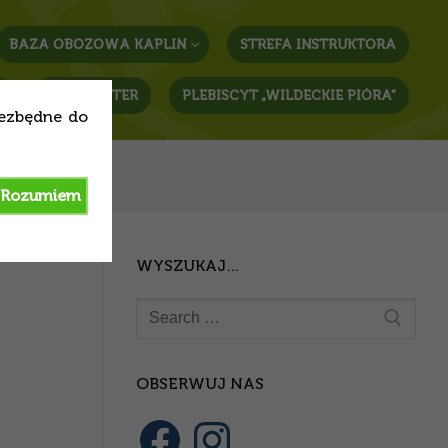
BAZA OBOZOWA KAPLIN
STREFA INSTRUKTORA
T
NEWSLETTER
PLEBISCYT „WILDECKIE PIÓRA”
iezbędne do
Rozumiem
WYSZUKAJ…
OBSERWUJ NAS