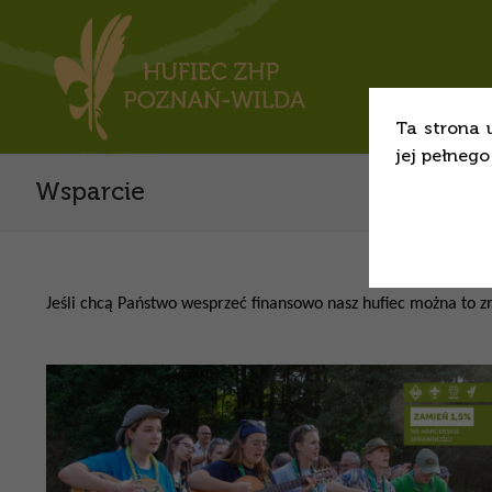
Ta strona 
jej pełneg
Wsparcie
Jeśli chcą Państwo wesprzeć finansowo nasz hufiec można to z