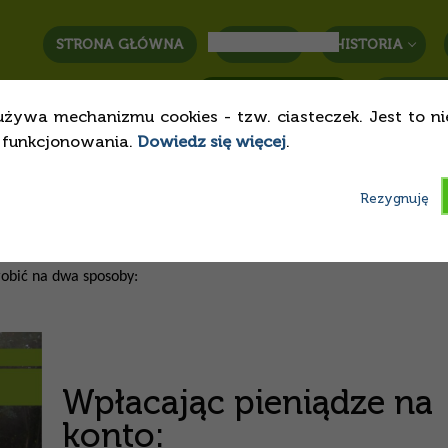
STRONA GŁÓWNA
HUFIEC
HISTORIA
STREFA RODZICA
KONTAK
używa mechanizmu cookies - tzw. ciasteczek. Jest to n
o funkcjonowania.
Dowiedz się więcej
.
Rezygnuję
robić na dwa sposoby:
Wpłacając pieniądze na
konto: