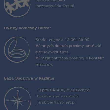
poznanwilda.zhp.pl
Dyżury Komendy Hufca:
Środa,
w godz. 18:00- 20:00
W innych dniach prosimy, umówić
się indywidualnie.
W razie potrzeby prosimy o kontakt
mailowy.
Baza Obozowa w Kaplinie
Kapl
in 64-400, Międzychód
baza.poznan-wilda.pl
jan.biber@zhp.net.pl