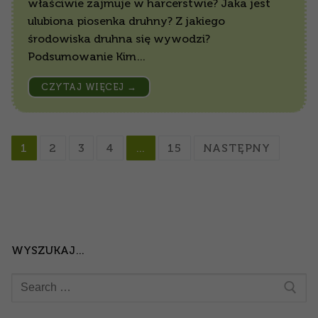
właściwie zajmuje w harcerstwie? Jaka jest
ulubiona piosenka druhny? Z jakiego
środowiska druhna się wywodzi?
Podsumowanie Kim…
CZYTAJ WIĘCEJ →
1
2
3
4
…
15
NASTĘPNY
WYSZUKAJ…