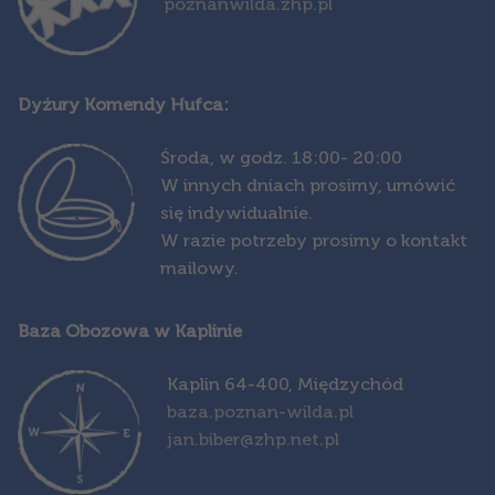
poznanwilda.zhp.pl
Dyżury Komendy Hufca:
Środa,
w godz. 18:00- 20:00
W innych dniach prosimy, umówić
się indywidualnie.
W razie potrzeby prosimy o kontakt
mailowy.
Baza Obozowa w Kaplinie
Kapl
in 64-400, Międzychód
baza.poznan-wilda.pl
jan.biber@zhp.net.pl