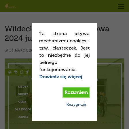
Wildecka Akcja Szkoleniowa
Ta strona używa
2024 już za rogiem!
mechanizmu cookies -
tzw. ciasteczek. Jest
18 MARCA 2024
SPRAWY BIEŻĄCE
to niezbędne do jej
pełnego
funkcjonowania.
Dowiedz się więcej
.
Rozumiem
Rezygnuję