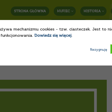
STRONA GŁÓWNA
HUFIEC
HISTORIA
STREFA RODZICA
KONTAK
używa mechanizmu cookies - tzw. ciasteczek. Jest to n
o funkcjonowania.
Dowiedz się więcej
.
blokowane konto dedykow
Rezygnuję