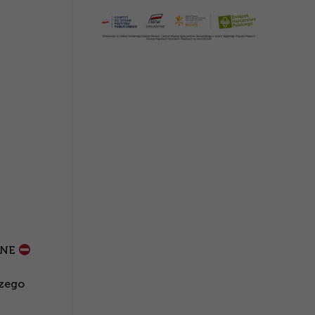
ANE
szego