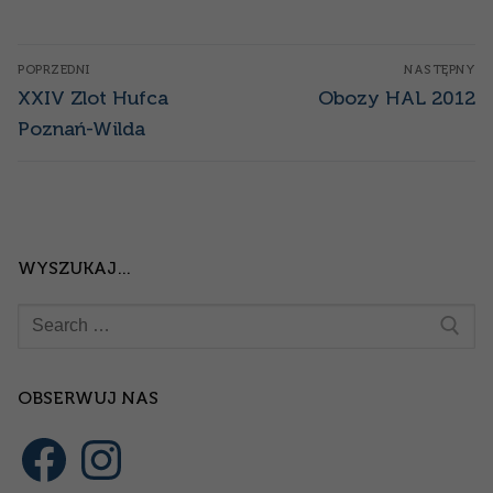
Nawigacja
POPRZEDNI
NASTĘPNY
wpisu
Poprzedni
Następny
XXIV Zlot Hufca
Obozy HAL 2012
wpis:
wpis:
Poznań-Wilda
WYSZUKAJ…
Szukaj:
OBSERWUJ NAS
Facebook
Instagram