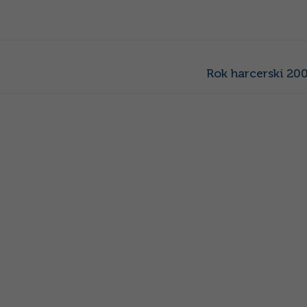
Następny
Rok harcerski 20
wpis: