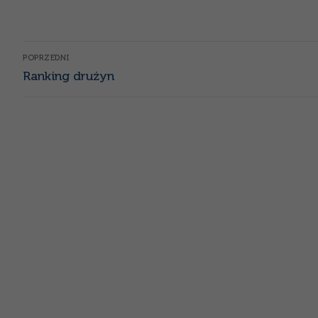
Nawigacja
POPRZEDNI
Poprzedni
wpisu
Ranking drużyn
wpis: