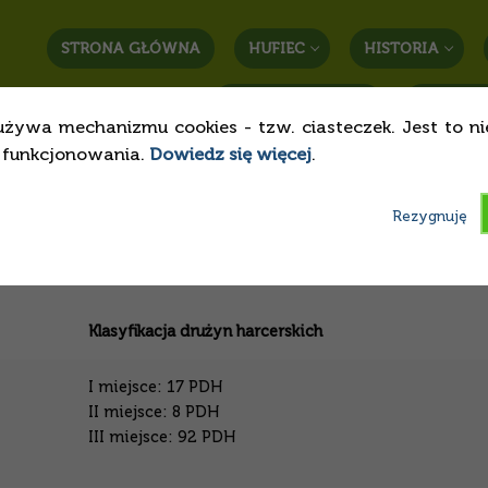
STRONA GŁÓWNA
HUFIEC
HISTORIA
STREFA RODZICA
KONTAK
używa mechanizmu cookies - tzw. ciasteczek. Jest to n
o funkcjonowania.
Dowiedz się więcej
.
Rezygnuję
Klasyfikacja drużyn harcerskich
I miejsce: 17 PDH
II miejsce: 8 PDH
III miejsce: 92 PDH