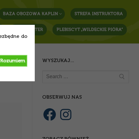
BAZA OBOZOWA KAPLIN
STREFA INSTRUKTORA
T
NEWSLETTER
PLEBISCYT „WILDECKIE PIÓRA”
iezbędne do
WYSZUKAJ…
Rozumiem
Szukaj:
OBSERWUJ NAS
Facebook
Instagram
ZOBACZ RÓWNIEŻ