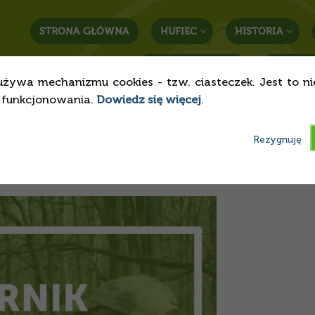
STRONA GŁÓWNA
HUFIEC
HISTORIA
STREFA RODZICA
KONTAK
używa mechanizmu cookies - tzw. ciasteczek. Jest to n
o funkcjonowania.
Dowiedz się więcej
.
ce wydarzenia
Rezygnuję