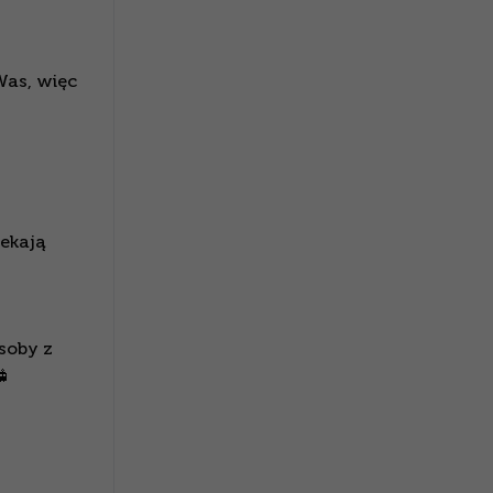
Was, więc
ekają
soby z