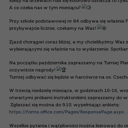
Kiedy na drzewach robi się kolorowo oznacza to tylk
A co czeka nas w tym miesiącu?
Przy szkole podstawowej nr 84 odbywa się właśnie F
przybywajcie licznie, czekamy na Was!
Zjazd chorągwi coraz bliżej, a my chcielibyśmy Was z
wybierającymi się właśnie na to wydarzenie. Spotkan
Na początku października zapraszamy na Turniej P
oczywiście nagrody!
Turniej odbywać się będzie w harcówce na os. Czech
W trzecią niedzielę miesiąca, w godzinach 10-16, wsz
otwartymi próbami instruktorskimi zapraszamy do w
Zgłaszać się można do 9.10. wypełniając ankietę:
https://forms.office.com/Pages/ResponsePage.aspx…
Wszelkie pytania i wątpliwości można kierować do or