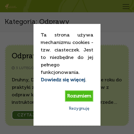
Przejdź
do
treści
Kategoria:
Odprawy
Ta strona używa
mechanizmu cookies -
tzw. ciasteczek. Jest
Odprawa 2 lutego 2016
to niezbędne do jej
pełnego
3 LUTEGO 2016
-
ODPRAWY
funkcjonowania.
Druhny, Druhowie! Wracamy po prawie roku do
Dowiedz się więcej
.
praktyki zamieszczania skrótu tematów z
odpraw kadry na stronie w sekcji dla
Rozumiem
instruktorów. Ku Waszej pamięci, ale przede…
Rezygnuję
CZYTAJ WIĘCEJ →