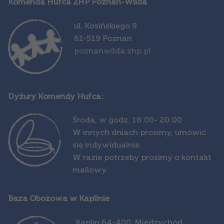
Komenda Hufca ZHP Poznań-Wilda
ul. Kosińskiego 9
61-519 Poznań
poznanwilda.zhp.pl
Dyżury Komendy Hufca:
Środa,
w godz. 18:00- 20:00
W innych dniach prosimy, umówić
się indywidualnie.
W razie potrzeby prosimy o kontakt
mailowy.
Baza Obozowa w Kaplinie
Kapl
in 64-400, Międzychód