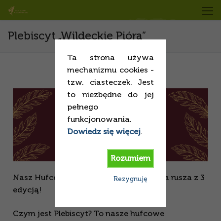
Plebiscyt „Wildeckie Pióra”
Ta strona używa
mechanizmu cookies -
tzw. ciasteczek. Jest
to niezbędne do jej
pełnego
funkcjonowania.
Dowiedz się więcej
.
Rozumiem
Nasz Hufcowy Plebiscyt „Wildeckie Pióra rusza z 3
Rezygnuję
edycją!
Czym jest Plebiscyt? To nasze hufcowe