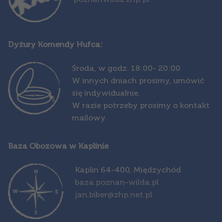
Dyżury Komendy Hufca:
Środa,
w godz. 18:00- 20:00
W innych dniach prosimy, umówić
się indywidualnie.
W razie potrzeby prosimy o kontakt
mailowy.
Baza Obozowa w Kaplinie
Kapl
in 64-400, Międzychód
baza.poznan-wilda.pl
jan.biber@zhp.net.pl