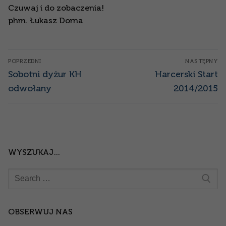
Czuwaj i do zobaczenia!
phm. Łukasz Dorna
Nawigacja
POPRZEDNI
NASTĘPNY
wpisu
Poprzedni
Następny
Sobotni dyżur KH
Harcerski Start
wpis:
wpis:
odwołany
2014/2015
WYSZUKAJ…
Szukaj:
OBSERWUJ NAS