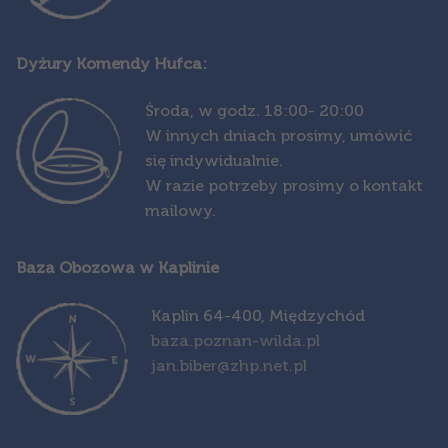
Dyżury Komendy Hufca:
Środa,
w godz. 18:00- 20:00
W innych dniach prosimy, umówić
się indywidualnie.
W razie potrzeby prosimy o kontakt
mailowy.
Baza Obozowa w Kaplinie
Kapl
in 64-400, Międzychód
baza.poznan-wilda.pl
jan.biber@zhp.net.pl