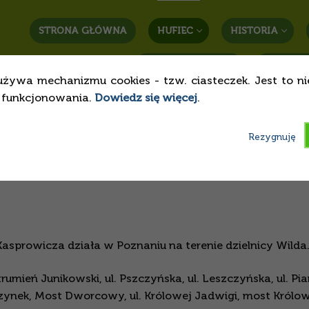
STRONA GŁÓWNA
HUFIEC
HISTORIA
STREFA RODZICA
KONTAK
używa mechanizmu cookies - tzw. ciasteczek. Jest to n
o funkcjonowania.
Dowiedz się więcej
.
Rezygnuję
asprowicza działa w Poznaniu na terenie dzielnicy Wilda
umień Junikowski, ul. Pszczyńska, ul. Leszczyńska, ul. Pi
ąszynek, Most Dworcowy, ul. Królowej Jadwigi, most Królo