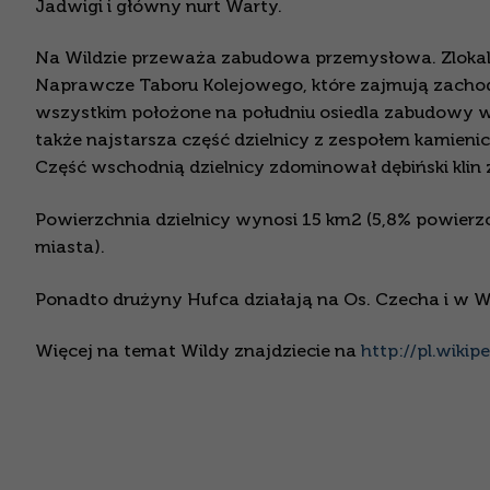
Jadwigi i główny nurt Warty.
Na Wildzie przeważa zabudowa przemysłowa. Zlokaliz
Naprawcze Taboru Kolejowego, które zajmują zachodn
wszystkim położone na południu osiedla zabudowy wi
także najstarsza część dzielnicy z zespołem kamienic
Część wschodnią dzielnicy zdominował dębiński klin 
Powierzchnia dzielnicy wynosi 15 km2 (5,8% powierzch
miasta).
Ponadto drużyny Hufca działają na Os. Czecha i w W
Więcej na temat Wildy znajdziecie na
http://pl.wikip