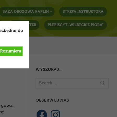
BAZA OBOZOWA KAPLIN
STREFA INSTRUKTORA
T
NEWSLETTER
PLEBISCYT „WILDECKIE PIÓRA”
iezbędne do
Rozumiem
WYSZUKAJ…
Szukaj:
.
OBSERWUJ NAS
argowa,
Facebook
Instagram
wej