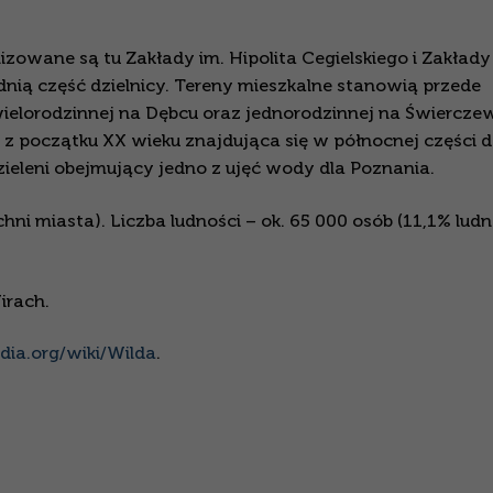
owane są tu Zakłady im. Hipolita Cegielskiego i Zakłady
ią część dzielnicy. Tereny mieszkalne stanowią przede
elorodzinnej na Dębcu oraz jednorodzinnej na Świerczew
 z początku XX wieku znajdująca się w północnej części dz
zieleni obejmujący jedno z ujęć wody dla Poznania.
ni miasta). Liczba ludności – ok. 65 000 osób (11,1% ludn
irach.
edia.org/wiki/Wilda
.