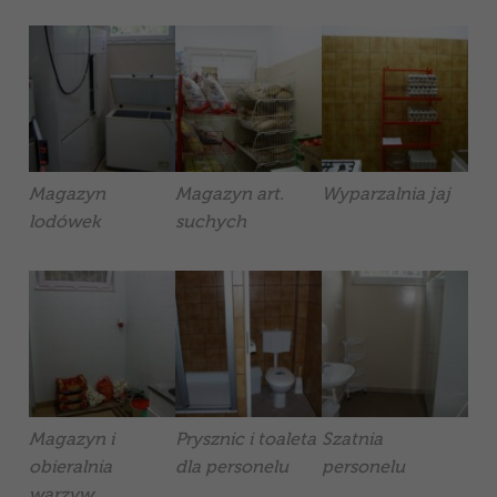
Magazyn
Magazyn art.
Wyparzalnia jaj
lodówek
suchych
Magazyn i
Prysznic i toaleta
Szatnia
obieralnia
dla personelu
personelu
warzyw