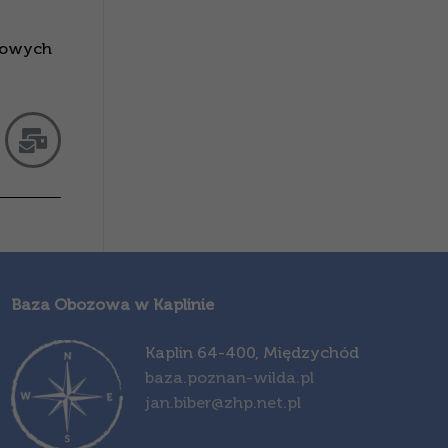
etowych
Baza Obozowa w Kaplinie
Kapl
in 64-400, Międzychód
baza.poznan-wilda.pl
jan.biber@zhp.net.pl