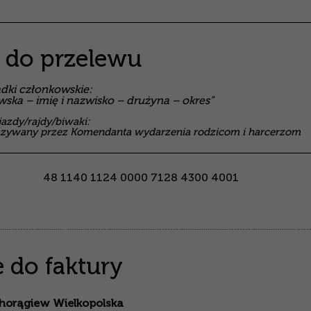
y do przelewu
adki członkowskie:
wska – imię i nazwisko – drużyna – okres”
azdy/rajdy/biwaki:
kazywany przez Komendanta wydarzenia rodzicom i harcerzom
48 1140 1124 0000 7128 4300 4001
 do faktury
horągiew Wielkopolska