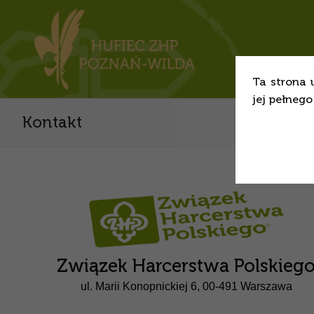
Ta strona 
jej pełneg
Kontakt
Związek Harcerstwa Polskieg
ul. Marii Konopnickiej 6,
00-491 Warszawa