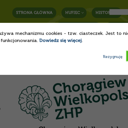
STRONA GŁÓWNA
HUFIEC
HISTORIA
STREFA RODZICA
KONTAK
używa mechanizmu cookies - tzw. ciasteczek. Jest to n
o funkcjonowania.
Dowiedz się więcej
.
Rezygnuję
o