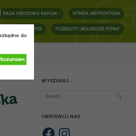
BAZA OBOZOWA KAPLIN
STREFA INSTRUKTORA
T
NEWSLETTER
PLEBISCYT „WILDECKIE PIÓRA”
iezbędne do
Rozumiem
WYSZUKAJ…
OBSERWUJ NAS