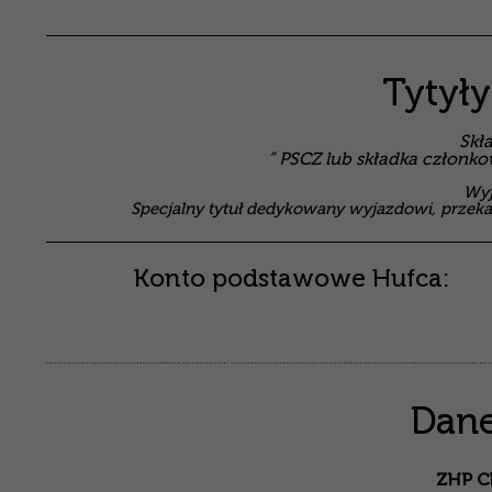
Tytył
Skł
” PSCZ lub składka członko
Wyj
Specjalny tytuł dedykowany wyjazdowi, prze
Konto podstawowe Hufca:
Dane
ZHP C