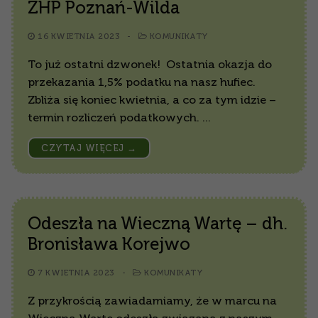
ZHP Poznań-Wilda
16 KWIETNIA 2023
-
KOMUNIKATY
To już ostatni dzwonek! Ostatnia okazja do
przekazania 1,5% podatku na nasz hufiec.
Zbliża się koniec kwietnia, a co za tym idzie –
termin rozliczeń podatkowych. …
CZYTAJ WIĘCEJ →
Odeszła na Wieczną Wartę – dh.
Bronisława Korejwo
7 KWIETNIA 2023
-
KOMUNIKATY
Z przykrością zawiadamiamy, że w marcu na