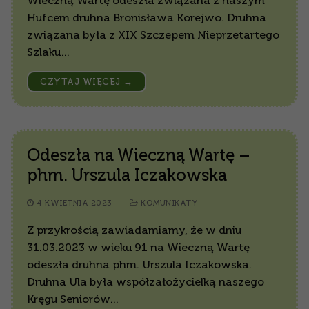
Wieczną Wartę odeszła związana z naszym
Hufcem druhna Bronisława Korejwo. Druhna
związana była z XIX Szczepem Nieprzetartego
Szlaku…
CZYTAJ WIĘCEJ →
Odeszła na Wieczną Wartę –
phm. Urszula Iczakowska
4 KWIETNIA 2023
-
KOMUNIKATY
Z przykrością zawiadamiamy, że w dniu
31.03.2023 w wieku 91 na Wieczną Wartę
odeszła druhna phm. Urszula Iczakowska.
Druhna Ula była współzałożycielką naszego
Kręgu Seniorów…