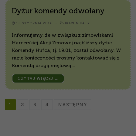
Dyżur komendy odwołany
18 STYCZNIA 2016
-
KOMUNIKATY
Informujemy, że w związku z zimowiskami
Harcerskiej Akcji Zimowej najbliższy dyżur
Komendy Hufca, tj. 19.01, został odwołany. W
razie konieczności prosimy kontaktować się z
Komendą drogą mejlową…
CZYTAJ WIĘCEJ →
Nawigacja
1
2
3
4
NASTĘPNY
po
wpisach