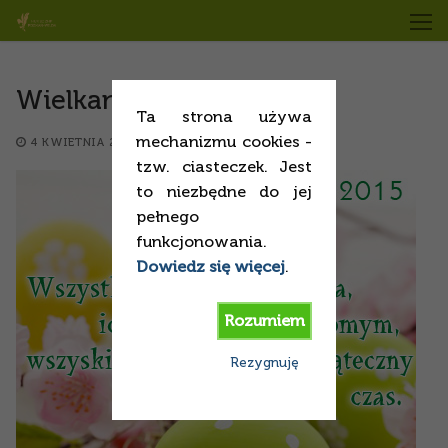
Przejdź
do
treści
Wielkanoc 2015
Ta strona używa
mechanizmu cookies -
4 KWIETNIA 2015
KOMUNIKATY
tzw. ciasteczek. Jest
to niezbędne do jej
pełnego
funkcjonowania.
Dowiedz się więcej
.
Rozumiem
Rezygnuję