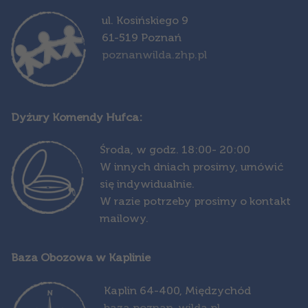
ul. Kosińskiego 9
61-519 Poznań
poznanwilda.zhp.pl
Dyżury Komendy Hufca:
Środa,
w godz. 18:00- 20:00
W innych dniach prosimy, umówić
się indywidualnie.
W razie potrzeby prosimy o kontakt
mailowy.
Baza Obozowa w Kaplinie
Kapl
in 64-400, Międzychód
baza.poznan-wilda.pl