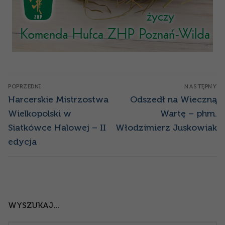
Nawigacja
POPRZEDNI
NASTĘPNY
wpisu
Poprzedni
Następny
Harcerskie Mistrzostwa
Odszedł na Wieczną
wpis:
wpis:
Wielkopolski w
Wartę – phm.
Siatkówce Halowej – II
Włodzimierz Juskowiak
edycja
WYSZUKAJ…