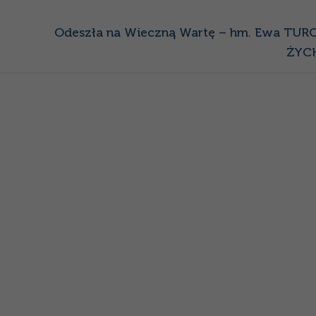
Następny
Odeszła na Wieczną Wartę – hm. Ewa TU
wpis:
ŻYC