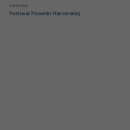
Nawigacja
POPRZEDNI
Poprzedni
wpisu
Festiwal Piosenki Harcerskiej
wpis: