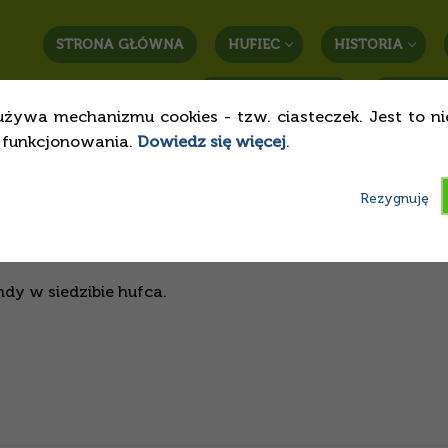
STRONA GŁÓWNA
HUFIEC
HISTORIA
STREFA RODZICA
KONTAK
używa mechanizmu cookies - tzw. ciasteczek. Jest to n
o funkcjonowania.
Dowiedz się więcej
.
endy
Rezygnuję
dy w siedzibie hufca.