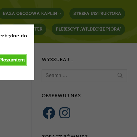
BAZA OBOZOWA KAPLIN
STREFA INSTRUKTORA
T
NEWSLETTER
PLEBISCYT „WILDECKIE PIÓRA”
iezbędne do
WYSZUKAJ…
Rozumiem
Szukaj:
OBSERWUJ NAS
Facebook
Instagram
ZOBACZ RÓWNIEŻ