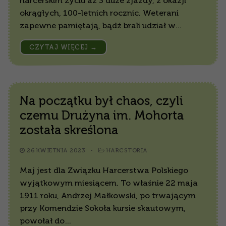
harcerskim życiu aż 3 duże zjazdy, z okazji
okrągłych, 100-letnich rocznic. Weterani
zapewne pamiętają, bądź brali udział w…
CZYTAJ WIĘCEJ →
Na początku był chaos, czyli
czemu Drużyna im. Mohorta
została skreślona
26 KWIETNIA 2023
-
HARCSTORIA
Maj jest dla Związku Harcerstwa Polskiego
wyjątkowym miesiącem. To właśnie 22 maja
1911 roku, Andrzej Małkowski, po trwającym
przy Komendzie Sokoła kursie skautowym,
powołał do…