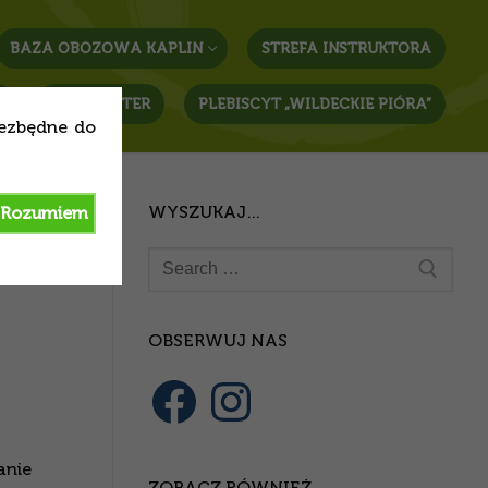
BAZA OBOZOWA KAPLIN
STREFA INSTRUKTORA
T
NEWSLETTER
PLEBISCYT „WILDECKIE PIÓRA”
iezbędne do
WYSZUKAJ…
Rozumiem
Szukaj:
OBSERWUJ NAS
Facebook
Instagram
anie
ZOBACZ RÓWNIEŻ