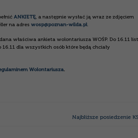
pełnić
ANKIETĘ
, a następnie wysłać ją wraz ze zdjęciem
ler na adres
wosp@poznan-wilda.pl
.
ana właściwa ankieta wolontariusza WOŚP. Do 16.11 lis
 16.11 dla wszystkich osób które będą chciały
egulaminem Wolontariusza
.
Następny
Najbliższe posiedzenie KS
wpis: