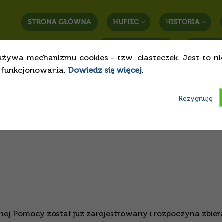
STRONA GŁÓWNA
HUFIEC
HISTORIA
STREFA RODZICA
KONTAK
używa mechanizmu cookies - tzw. ciasteczek. Jest to n
o funkcjonowania.
Dowiedz się więcej
.
ŚP
Rezygnuję
znej Pomocy został już zarejestrowany i rozpoczyna zbier