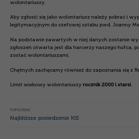
wolontariuszy.
Aby zgłosić się jako wolontariusz należy pobrać i wy
legitymacyjnym do szefowej sztabu pwd. Joanny Mel
Na podstawie zawartych w niej danych zostanie wyd
zgłoszeń otwarta jest dla harcerzy naszego hufca, po
zostać wolontariuszami.
Chętnych zachęcamy również do zapoznania się z
R
Limit wiekowy wolontariuszy
rocznik 2000 i starsi
.
Nawigacja
POPRZEDNI
Poprzedni
wpisu
Najbliższe posiedzenie KSI
wpis: