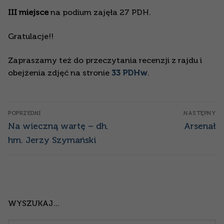
III miejsce
na podium zajęła 27 PDH.
Gratulacje!!
Zapraszamy też do przeczytania recenzji z rajdu i
obejżenia zdjęć na stronie
33 PDHw
.
Nawigacja
POPRZEDNI
NASTĘPNY
wpisu
Poprzedni
Następny
Na wieczną wartę – dh.
Arsenał
wpis:
wpis:
hm. Jerzy Szymański
WYSZUKAJ…