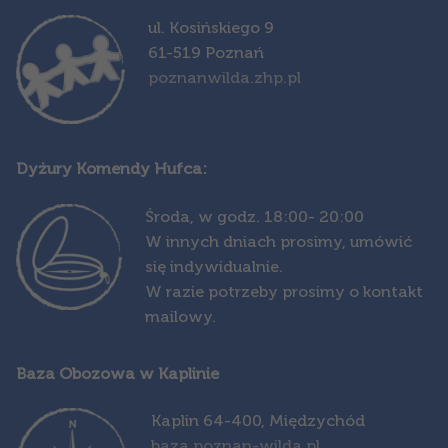
ul. Kosińskiego 9
61-519 Poznań
poznanwilda.zhp.pl
Dyżury Komendy Hufca:
Środa,
w godz. 18:00- 20:00
W innych dniach prosimy, umówić
się indywidualnie.
W razie potrzeby prosimy o kontakt
mailowy.
Baza Obozowa w Kaplinie
Kapl
in 64-400, Międzychód
baza.poznan-wilda.pl