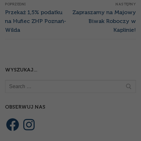
Nawigacja
POPRZEDNI
NASTĘPNY
wpisu
Poprzedni
Następny
Przekaż 1,5% podatku
Zapraszamy na Majowy
wpis:
wpis:
na Hufiec ZHP Poznań-
Biwak Roboczy w
Wilda
Kaplinie!
WYSZUKAJ…
Szukaj:
OBSERWUJ NAS
Facebook
Instagram