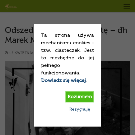
Przejdź
do
treści
Odszedł na Wieczną Wartę – dh
Ta strona używa
Marek Mastalerz
mechanizmu cookies -
tzw. ciasteczek. Jest
18 KWIETNIA 2023
SPRAWY BIEŻĄCE
to niezbędne do jej
pełnego
funkcjonowania.
Dowiedz się więcej
.
Rozumiem
Rezygnuję