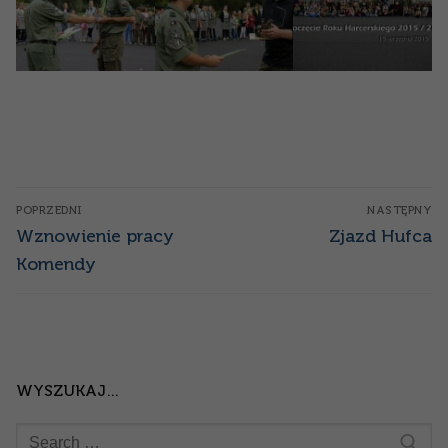
Nawigacja
POPRZEDNI
NASTĘPNY
wpisu
Poprzedni
Następny
Wznowienie pracy
Zjazd Hufca
wpis:
wpis:
Komendy
WYSZUKAJ…
Szukaj: