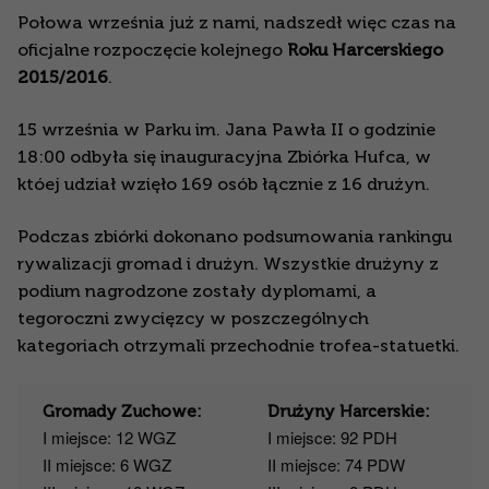
Połowa września już z nami, nadszedł więc czas na
oficjalne rozpoczęcie kolejnego
Roku Harcerskiego
2015/2016
.
15 września w Parku im. Jana Pawła II o godzinie
18:00 odbyła się inauguracyjna Zbiórka Hufca, w
któej udział wzięło 169 osób łącznie z 16 drużyn.
Podczas zbiórki dokonano podsumowania rankingu
rywalizacji gromad i drużyn. Wszystkie drużyny z
podium nagrodzone zostały dyplomami, a
tegoroczni zwycięzcy w poszczególnych
kategoriach otrzymali przechodnie trofea-statuetki.
Gromady Zuchowe:
Drużyny Harcerskie:
I miejsce: 12 WGZ
I miejsce: 92 PDH
II miejsce: 6 WGZ
II miejsce: 74 PDW