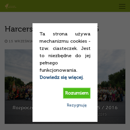
Przejdź
do
treści
Harcerski Start 2015/2016
Ta strona używa
mechanizmu cookies -
15 WRZEŚNIA 2015
SPRAWY BIEŻĄCE
tzw. ciasteczek. Jest
to niezbędne do jej
pełnego
funkcjonowania.
Dowiedz się więcej
.
Rozumiem
Rezygnuję