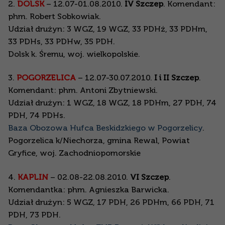
2.
DOLSK
– 12.07-01.08.2010.
IV Szczep
. Komendant:
phm. Robert Sobkowiak.
Udział drużyn: 3 WGZ, 19 WGZ, 33 PDHż, 33 PDHm,
33 PDHs, 33 PDHw, 35 PDH.
Dolsk k. Śremu, woj. wielkopolskie.
3.
POGORZELICA
– 12.07-30.07.2010.
I i II Szczep
.
Komendant: phm. Antoni Zbytniewski.
Udział drużyn: 1 WGZ, 18 WGZ, 18 PDHm, 27 PDH, 74
PDH, 74 PDHs.
Baza Obozowa Hufca Beskidzkiego w Pogorzelicy
.
Pogorzelica k/Niechorza, gmina Rewal, Powiat
Gryfice, woj. Zachodniopomorskie
4.
KAPLIN
– 02.08-22.08.2010.
VI Szczep
.
Komendantka: phm. Agnieszka Barwicka.
Udział drużyn: 5 WGZ, 17 PDH, 26 PDHm, 66 PDH, 71
PDH, 73 PDH.