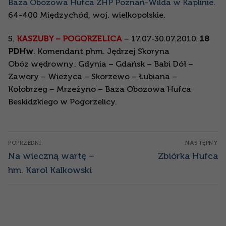
Baza Obozowa Hufca ZHP Poznań-Wilda w Kaplinie
.
64-400 Międzychód, woj. wielkopolskie.
5.
KASZUBY – POGORZELICA
– 17.07-30.07.2010.
18
PDHw
. Komendant phm. Jędrzej Skoryna
Obóz wędrowny: Gdynia – Gdańsk – Babi Dół –
Zawory – Wieżyca – Skorzewo – Łubiana –
Kołobrzeg – Mrzeżyno – Baza Obozowa Hufca
Beskidzkiego w Pogorzelicy.
Nawigacja
POPRZEDNI
NASTĘPNY
wpisu
Poprzedni
Następny
Na wieczną wartę –
Zbiórka Hufca
wpis:
wpis:
hm. Karol Kalkowski