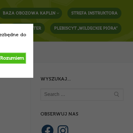
BAZA OBOZOWA KAPLIN
STREFA INSTRUKTORA
T
NEWSLETTER
PLEBISCYT „WILDECKIE PIÓRA”
iezbędne do
Rozumiem
WYSZUKAJ…
OBSERWUJ NAS