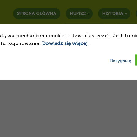
STRONA GŁÓWNA
HUFIEC
HISTORIA
STREFA RODZICA
KONTAK
używa mechanizmu cookies - tzw. ciasteczek. Jest to n
o funkcjonowania.
Dowiedz się więcej
.
Rezygnuję